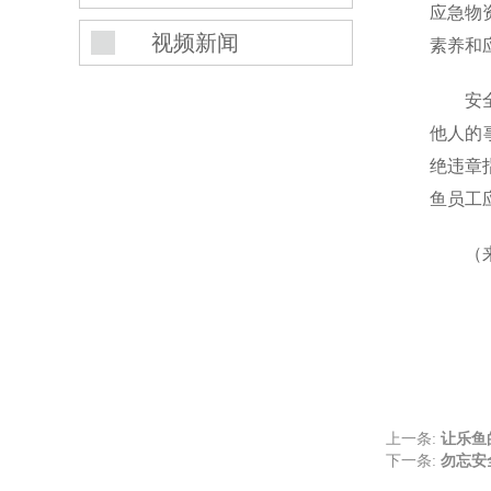
应急物
视频新闻
素养和
安
他人的
绝违章
鱼员工
（
上一条:
让乐鱼
下一条:
勿忘安