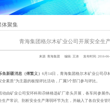
媒体聚集
青海集团格尔木矿业公司开展安全生
来源:
青海集团
编辑:
王涛
发布时间:
2016-06
乐鱼新疆消息（傅繁义）
6月14日，青海集团格尔木矿业公司尕
安全素质”为主题的板报评比活动，厂属5个部门参与评比。
动由矿业公司安环科和尕林格选矿厂牵头开展，各车间参展作
全生产常识、剖析安全生产薄弱环节为主，并融入了各自安全管