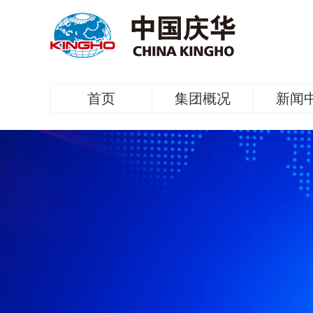
首页
集团概况
新闻