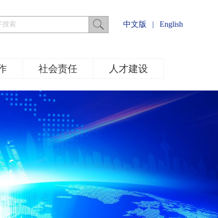
中文版
|
English
作
社会责任
人才建设