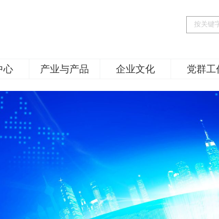
中心
产业与产品
企业文化
党群工