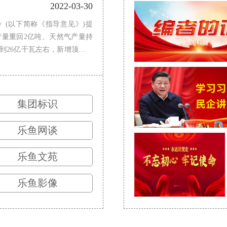
2022-03-30
》(以下简称《指导意见》)提
产量重回2亿吨、天然气产量持
到26亿千瓦左右，新增顶峰发
右。</span>
集团标识
乐鱼网谈
乐鱼文苑
乐鱼影像