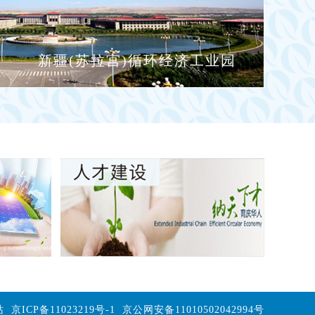
新疆(苏拉宫)循环经济工业园
网站
京ICP备11023219号-1
京公网安备11010502042994号