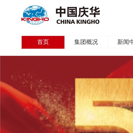
首页
集团概况
新闻