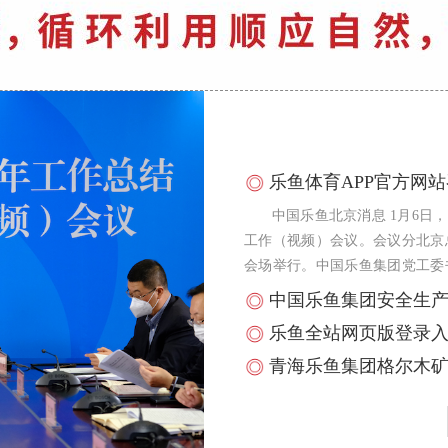
乐鱼体育APP官方网站召开2022年
中国乐鱼北京消息 1月6日，乐鱼体育APP官方网站召开2022年度工作总结暨2023年度
工作（视频）会议。会议分北京
会场举行。中国乐鱼集团党工委
团其他领导和机关全体同志在主
中国乐鱼集团安全生产及环保运行大检查工
关负责同志在分会场参加会议。
乐鱼全站网页版登录入口煤制气事业
青海乐鱼集团格尔木矿