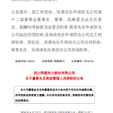
公告显示，因工作变动，张勇先生申请辞去公司第
十二届董事会董事长、董事、战略委员会主任委
员、薪酬与考核委员会委员职务;蒋青先生申请辞去
公司副总经理职务;吴海涛先生申请辞去公司总工程
师职务。辞职后，张勇先生不再担任公司任何职务;
蒋青先生、吴海涛先生将担任公司其他职务。