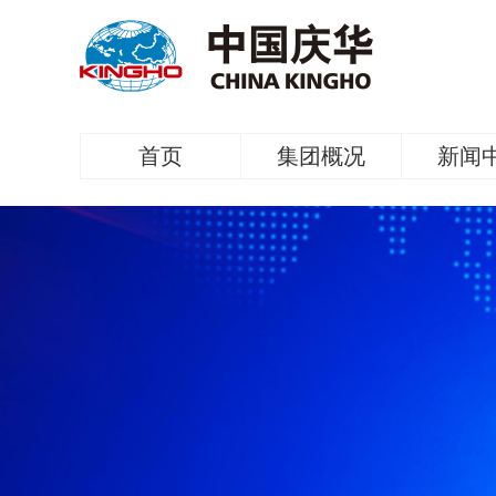
首页
集团概况
新闻