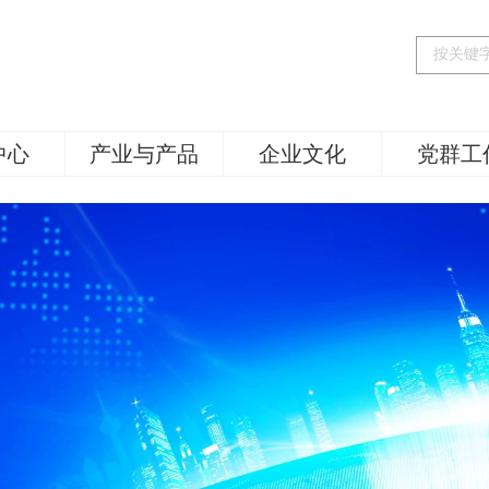
中心
产业与产品
企业文化
党群工