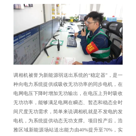
调相机被誉为新能源弱送出系统的“稳定器”，是一
种向电力系统提供或吸收无功功率的同步电机，在
电网电压下降时增加无功输出，在电压上升时吸收
无功功率，能够满足电网在瞬态、暂态和稳态全时
间尺度无功需求，简单来说调相机就是不发电的发
电机，为系统提供动态无功支撑。项目投产后，浩
雅区域新能源场站送出能力由40%提升至70%，实