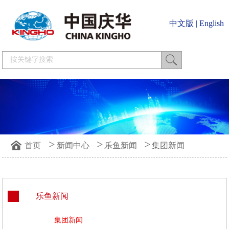
中文版
|
English
>
>
>
首页
新闻中心
乐鱼新闻
集团新闻
乐鱼新闻
集团新闻