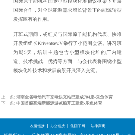
国际原子能机构国际小型模块化堆倡议框架下开展
国际合作，对全球能源需求增长背景下的能源转型
发挥应有的作用。
开班式期间，杨红义与国际原子能机构代表、快堆
开发组组长Kriventsev.V举行了小范围会谈。讲习班
为期5天，培训主题包含小型模块化堆的厂内建
造、技术挑战、优势等方面，与会代表将围绕小型
模块化堆技术和发展前景开展深入交流。
上一条:
湖南全省电动汽车充电快充站已建成704座-乐鱼体育
下一条:
中国首艘高端新能源游览船开工建造-乐鱼体育
|
|
|
友情链接
办公链接
集团子网
法律声明