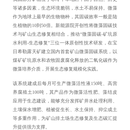
等诸多因素，生态环境脆弱，水土不易保持。微藻
作为地球上最早的生物物种，其固碳效率一般是陆
生植物的10到50倍。新能源院开创性将微藻固碳技
术与矿山生态修复相结合，推动“微藻固碳-矿坑原
水利用-生态修复”三位一体原创性技术研发，在宝
日希勒露天矿建立国内首套矿山微藻固碳系统，以
煤矿矿坑原水和农牧固废腐化释放的二氧化碳作为
微藻培养介质，开展生态修复规模化实践。
该系统建成后每月可生产微藻活性液150吨、高营
养腐殖土100吨，其产品作为微藻活性肥、藻结皮
应用于生态建设，能够充分发挥矿井水处理利用、
土壤保水增肥、植被促生长、水土保持、抑尘成土
等多重作用，为矿山排土场生态修复及生态碳汇提
升提供强力支撑。