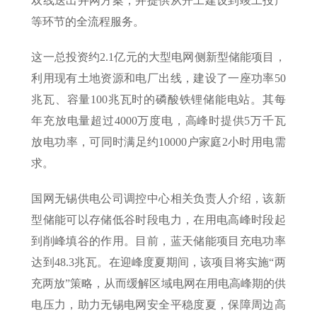
双线送出并网方案，并提供从开工建设到竣工投产
等环节的全流程服务。
这一总投资约2.1亿元的大型电网侧新型储能项目，
利用现有土地资源和电厂出线，建设了一座功率50
兆瓦、容量100兆瓦时的磷酸铁锂储能电站。其每
年充放电量超过4000万度电，高峰时提供5万千瓦
放电功率，可同时满足约10000户家庭2小时用电需
求。
国网无锡供电公司调控中心相关负责人介绍，该新
型储能可以存储低谷时段电力，在用电高峰时段起
到削峰填谷的作用。目前，蓝天储能项目充电功率
达到48.3兆瓦。在迎峰度夏期间，该项目将实施“两
充两放”策略，从而缓解区域电网在用电高峰期的供
电压力，助力无锡电网安全平稳度夏，保障周边高