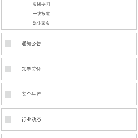
集团要闻
一线报道
媒体聚集
通知公告
领导关怀
安全生产
行业动态