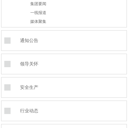
集团要闻
一线报道
媒体聚集
通知公告
领导关怀
安全生产
行业动态