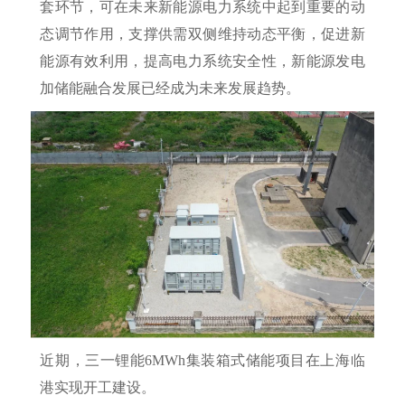
套环节，可在未来新能源电力系统中起到重要的动
态调节作用，支撑供需双侧维持动态平衡，促进新
能源有效利用，提高电力系统安全性，新能源发电
加储能融合发展已经成为未来发展趋势。
近期，三一锂能6MWh集装箱式储能项目在上海临
港实现开工建设。