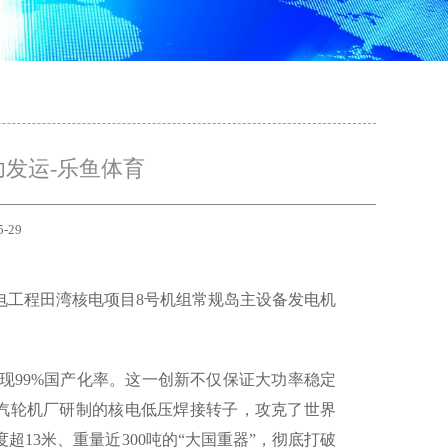
发运-乐鱼体育
5-29
电工程田湾核电项目8号机组常规岛主设备发电机
现99%国产化率。这一创新不仅保证大功率稳定
海汽轮机厂研制的核电低压焊接转子，攻克了世界
13米、重量近300吨的“大国重器”，彻底打破