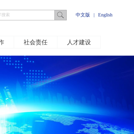
中文版
|
English
作
社会责任
人才建设