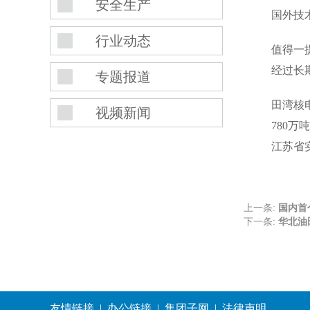
安全生产
国外技
行业动态
值得一
经过长
专题报道
田湾核
视频新闻
780
江苏省
上一条:
国内首
下一条:
华北油
友情链接
|
办公链接
|
集团子网
|
法律声明