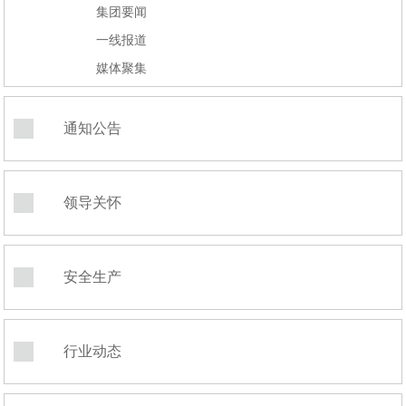
集团要闻
一线报道
媒体聚集
通知公告
领导关怀
安全生产
行业动态