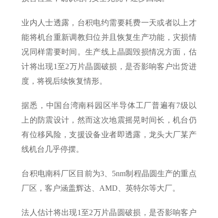
业内人士透露，台积电约需要耗费一天或者以上才
能将机台重新调教归位并且恢复生产功能，灾损情
况同样需要时间。生产线上晶圆毁损情况方面，估
计将出现1至2万片晶圆破损，是否影响客户出货进
度，将视后续恢复情形。
据悉，中国台湾南科园区半导体工厂普遍有7级以
上的防震设计，然而这次地震摇晃时间长，机台仍
有位移风险，支援设备业者即透露，龙头大厂某产
线机台几乎停摆。
台积电南科厂区目前为3、5nm制程晶圆生产的重点
厂区，客户涵盖辉达、AMD、英特尔等大厂。
法人估计将出现1至2万片晶圆破损，是否影响客户