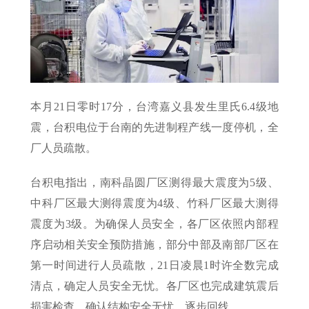
本月21日零时17分，台湾嘉义县发生里氏6.4级地
震，台积电位于台南的先进制程产线一度停机，全
厂人员疏散。
台积电指出，南科晶圆厂区测得最大震度为5级、
中科厂区最大测得震度为4级、竹科厂区最大测得
震度为3级。为确保人员安全，各厂区依照内部程
序启动相关安全预防措施，部分中部及南部厂区在
第一时间进行人员疏散，21日凌晨1时许全数完成
清点，确定人员安全无忧。各厂区也完成建筑震后
损害检查，确认结构安全无忧，逐步回线。