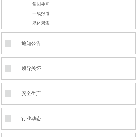
集团要闻
一线报道
媒体聚集
通知公告
领导关怀
安全生产
行业动态