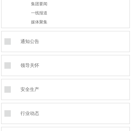
集团要闻
一线报道
媒体聚集
通知公告
领导关怀
安全生产
行业动态