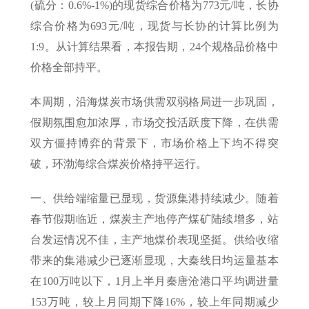
(硫分：0.6%-1%)的现货综合价格为773元/吨，长协
综合价格为693元/吨，现货与长协的计算比例为
1:9。从计算结果看，本报告期，24个规格品价格中
价格全部持平。
本周期，沿海煤炭市场供需双弱格局进一步巩固，
假期氛围愈加浓厚，市场交投活跃度下降，在供需
双方僵持博弈的背景下，市场价格上下均不得突
破，环渤海综合煤炭价格持平运行。
一、供给端缩量已显现，货源集港持续减少。随着
春节假期临近，煤炭主产地停产煤矿陆续增多，站
台发运情况不佳，主产地煤价表现坚挺。供给收缩
带来的集港减少已逐渐显现，大秦线日均运量基本
在100万吨以下，1月上半月秦唐沧港口平均调进量
153万吨，较上月同期下降16%，较上年同期减少