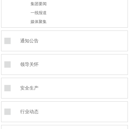
集团要闻
一线报道
媒体聚集
通知公告
领导关怀
安全生产
行业动态