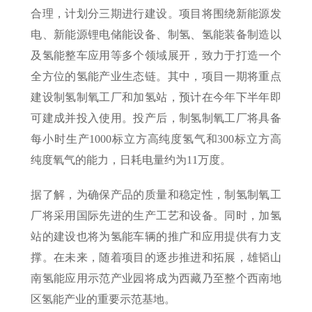
合理，计划分三期进行建设。项目将围绕新能源发
电、新能源锂电储能设备、制氢、氢能装备制造以
及氢能整车应用等多个领域展开，致力于打造一个
全方位的氢能产业生态链。其中，项目一期将重点
建设制氢制氧工厂和加氢站，预计在今年下半年即
可建成并投入使用。投产后，制氢制氧工厂将具备
每小时生产1000标立方高纯度氢气和300标立方高
纯度氧气的能力，日耗电量约为11万度。
据了解，为确保产品的质量和稳定性，制氢制氧工
厂将采用国际先进的生产工艺和设备。同时，加氢
站的建设也将为氢能车辆的推广和应用提供有力支
撑。在未来，随着项目的逐步推进和拓展，雄韬山
南氢能应用示范产业园将成为西藏乃至整个西南地
区氢能产业的重要示范基地。