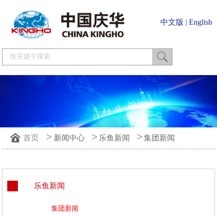
中文版
|
English
>
>
>
首页
新闻中心
乐鱼新闻
集团新闻
乐鱼新闻
集团新闻