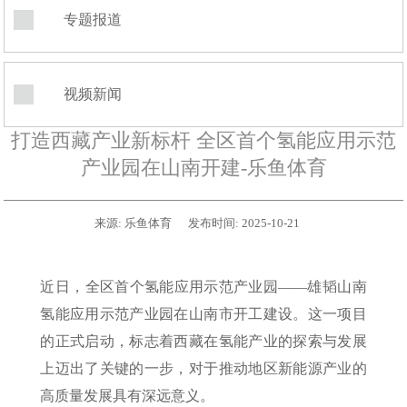
专题报道
视频新闻
打造西藏产业新标杆 全区首个氢能应用示范
产业园在山南开建-乐鱼体育
来源:
乐鱼体育
发布时间:
2025-10-21
近日，全区首个氢能应用示范产业园——雄韬山南
氢能应用示范产业园在山南市开工建设。这一项目
的正式启动，标志着西藏在氢能产业的探索与发展
上迈出了关键的一步，对于推动地区新能源产业的
高质量发展具有深远意义。