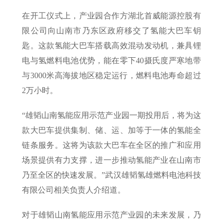
在开工仪式上，产业园合作方湖北首威能源控股有
限公司向山南市乃东区政府移交了氢能大巴车钥
匙。这款氢能大巴车搭载高效混动发动机，兼具锂
电与氢燃料电池优势，能在零下40摄氏度严寒地带
与3000米高海拔地区稳定运行，燃料电池寿命超过
2万小时。
“雄韬山南氢能应用示范产业园一期投用后，将为这
款大巴车提供集制、储、运、加等于一体的氢能全
链条服务。这将为该款大巴车在全区的推广和应用
场景提供有力支撑，进一步推动氢能产业在山南市
乃至全区的快速发展。”武汉雄韬氢雄燃料电池科技
有限公司相关负责人介绍道。
对于雄韬山南氢能应用示范产业园的未来发展，乃