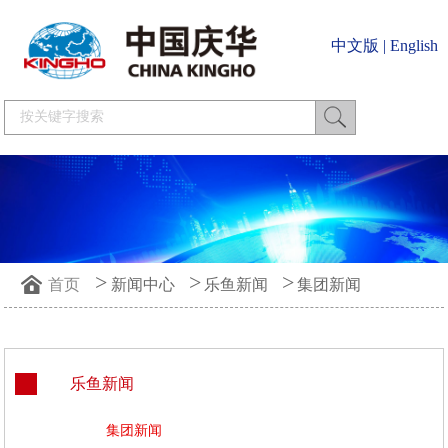
中文版
|
English
>
>
>
首页
新闻中心
乐鱼新闻
集团新闻
乐鱼新闻
集团新闻