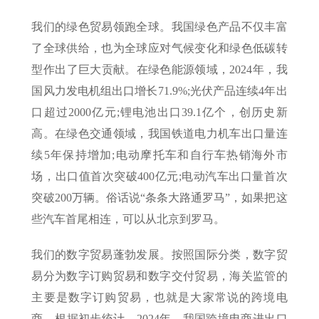
我们的绿色贸易领跑全球。我国绿色产品不仅丰富
了全球供给，也为全球应对气候变化和绿色低碳转
型作出了巨大贡献。在绿色能源领域，2024年，我
国风力发电机组出口增长71.9%;光伏产品连续4年出
口超过2000亿元;锂电池出口39.1亿个，创历史新
高。在绿色交通领域，我国铁道电力机车出口量连
续5年保持增加;电动摩托车和自行车热销海外市
场，出口值首次突破400亿元;电动汽车出口量首次
突破200万辆。俗话说“条条大路通罗马”，如果把这
些汽车首尾相连，可以从北京到罗马。
我们的数字贸易蓬勃发展。按照国际分类，数字贸
易分为数字订购贸易和数字交付贸易，海关监管的
主要是数字订购贸易，也就是大家常说的跨境电
商。根据初步统计，2024年，我国跨境电商进出口