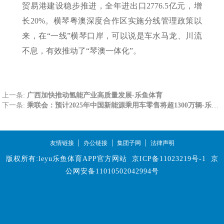
贸易港建设稳步推进，全年进出口2776.5亿元，增
长20%。横琴粤澳深度合作区实施分线管理政策以
来，在“一线”横琴口岸，可以说是车水马龙、川流
不息，有效推动了“琴澳一体化”。
上一条:
广西加快推动氢能产业高质量发展-乐鱼体育
下一条:
乘联会：预计2025年中国新能源乘用车零售将超1300万辆-乐鱼体育
|
|
|
友情链接
办公链接
集团子网
法律声明
版权所有:leyu乐鱼体育APP官方网站
京ICP备11023219号-1
京
公网安备11010502042994号