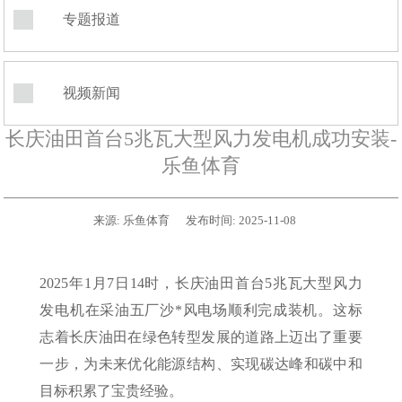
专题报道
视频新闻
长庆油田首台5兆瓦大型风力发电机成功安装-
乐鱼体育
来源:
乐鱼体育
发布时间:
2025-11-08
2025年1月7日14时，长庆油田首台5兆瓦大型风力
发电机在采油五厂沙*风电场顺利完成装机。这标
志着长庆油田在绿色转型发展的道路上迈出了重要
一步，为未来优化能源结构、实现碳达峰和碳中和
目标积累了宝贵经验。