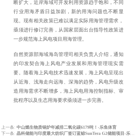
断扩大，近岸海域可开发利用资源趋于饱和，不同
行业用海矛盾日益加剧，新的用海问题也不断显
现。现有相关政策已难以满足实际用海管理需求，
亟须进行修订完善，从国家层面出台指导性政策进
一步规范海上风电项目用海管理。
自然资源部海域海岛管理司相关负责人介绍，通知
的印发契合海上风电产业发展和用海管理现实需
要。随着海上风电技术迅速发展，海上风电呈现出
从近海、浅海走向远海、深海的趋势，风电升级改
造用海需求不断增多，海上风电用海控制指标、审
批程序以及生态用海要求亟须进一步完善。
上一条:
中山燃生物质锅炉年减排二氧化碳6179吨！-乐鱼体育
下一条:
晶科储能与印度最大纺织厂签订蓝鲸SunTera G2储能项目-乐鱼体育