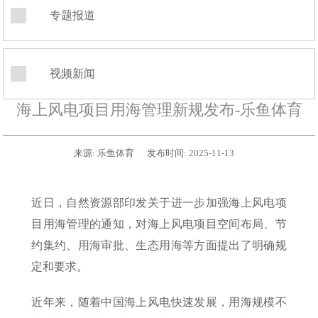
专题报道
视频新闻
海上风电项目用海管理新规发布-乐鱼体育
来源:
乐鱼体育
发布时间:
2025-11-13
近日，自然资源部印发关于进一步加强海上风电项
目用海管理的通知，对海上风电项目空间布局、节
约集约、用海审批、生态用海等方面提出了明确规
定和要求。
近年来，随着中国海上风电快速发展，用海规模不