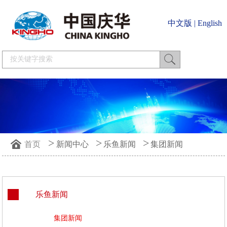
中文版
|
English
>
>
>
首页
新闻中心
乐鱼新闻
集团新闻
乐鱼新闻
集团新闻