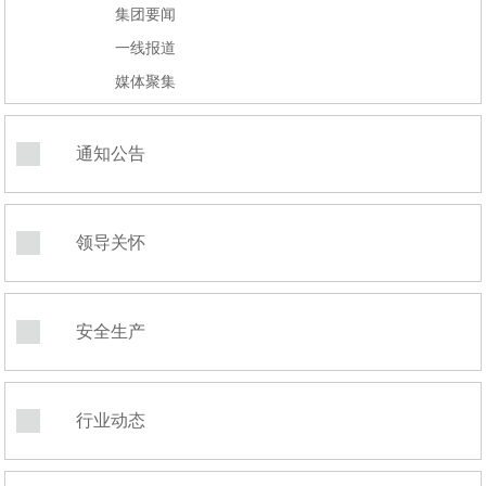
集团要闻
一线报道
媒体聚集
通知公告
领导关怀
安全生产
行业动态