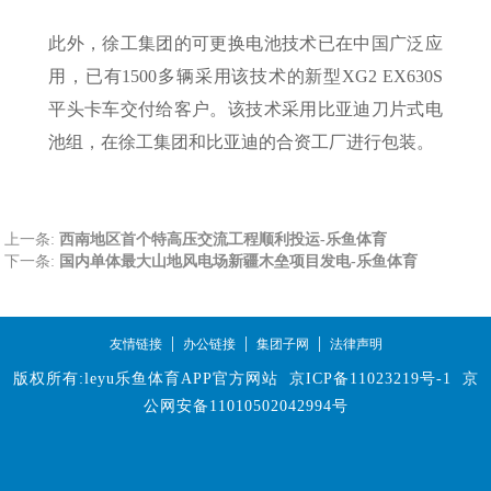
此外，徐工集团的可更换电池技术已在中国广泛应
用，已有1500多辆采用该技术的新型XG2 EX630S
平头卡车交付给客户。该技术采用比亚迪刀片式电
池组，在徐工集团和比亚迪的合资工厂进行包装。
上一条:
西南地区首个特高压交流工程顺利投运-乐鱼体育
下一条:
国内单体最大山地风电场新疆木垒项目发电-乐鱼体育
|
|
|
友情链接
办公链接
集团子网
法律声明
版权所有:leyu乐鱼体育APP官方网站
京ICP备11023219号-1
京
公网安备11010502042994号