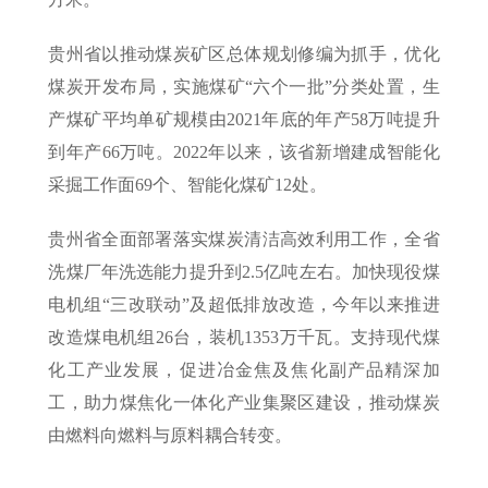
贵州省以推动煤炭矿区总体规划修编为抓手，优化
煤炭开发布局，实施煤矿“六个一批”分类处置，生
产煤矿平均单矿规模由2021年底的年产58万吨提升
到年产66万吨。2022年以来，该省新增建成智能化
采掘工作面69个、智能化煤矿12处。
贵州省全面部署落实煤炭清洁高效利用工作，全省
洗煤厂年洗选能力提升到2.5亿吨左右。加快现役煤
电机组“三改联动”及超低排放改造，今年以来推进
改造煤电机组26台，装机1353万千瓦。支持现代煤
化工产业发展，促进冶金焦及焦化副产品精深加
工，助力煤焦化一体化产业集聚区建设，推动煤炭
由燃料向燃料与原料耦合转变。