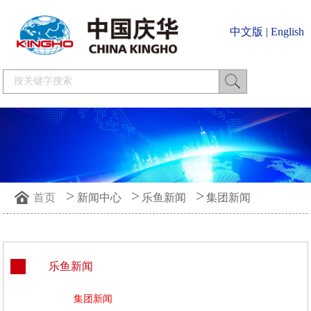
中文版
|
English
>
>
>
首页
新闻中心
乐鱼新闻
集团新闻
乐鱼新闻
集团新闻