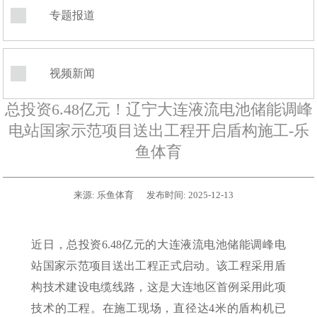
专题报道
视频新闻
总投资6.48亿元！辽宁大连液流电池储能调峰
电站国家示范项目送出工程开启盾构施工-乐
鱼体育
来源:
乐鱼体育
发布时间:
2025-12-13
近日，总投资6.48亿元的大连液流电池储能调峰电
站国家示范项目送出工程正式启动。该工程采用盾
构技术建设电缆线路，这是大连地区首例采用此项
技术的工程。在施工现场，直径达4米的盾构机已