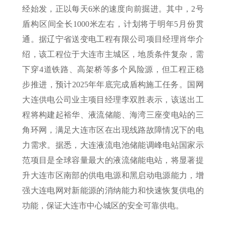
经始发，正以每天6米的速度向前掘进。其中，2号
盾构区间全长1000米左右，计划将于明年5月份贯
通。据辽宁省送变电工程有限公司项目经理肖华介
绍，该工程位于大连市主城区，地质条件复杂，需
下穿4道铁路、高架桥等多个风险源，但工程正稳
步推进，预计2025年年底完成盾构施工任务。国网
大连供电公司业主项目经理李双胜表示，该送出工
程将构建起裕华、液流储能、海湾三座变电站的三
角环网，满足大连市区在出现线路故障情况下的电
力需求。据悉，大连液流电池储能调峰电站国家示
范项目是全球容量最大的液流储能电站，将显著提
升大连市区南部的供电电源和黑启动电源能力，增
强大连电网对新能源的消纳能力和快速恢复供电的
功能，保证大连市中心城区的安全可靠供电。