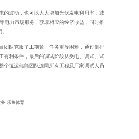
来的波动，也可以大大增加光伏发电利用率，减
频等电力市场服务，获取相应的经济收益，同时推
用。
项目团队克服了工期紧、任务重等困难，通过倒排
工有利条件，最后的调试阶段从受电、调试、试
，整个恒运储能团队连同所有工程及厂家调试人员
备-乐鱼体育