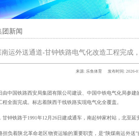
集团新闻
煤南运外送通道-甘钟铁路电气化改造工程完成，年
来源:
乐鱼体育
发布时间:
2026-0
26日由中国铁路西安局集团有限公司建设、中国中铁电气化局参建的
工程全面完成。标志着陕西干线铁路实现电气化全覆盖。
，甘钟铁路于1991年12月26日建成通车，南起钟家村站，北至延
路担负着陕北革命老区物资运输的重要职责，是“陕煤南运外送”的