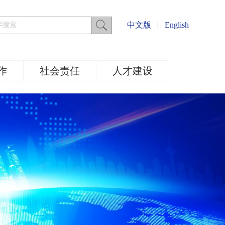
中文版
|
English
作
社会责任
人才建设