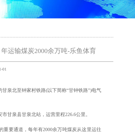
运输煤炭2000余万吨-乐鱼体育
1-01
甘泉北至钟家村铁路(以下简称“甘钟铁路”)电气
安市甘泉县甘泉北站，运营里程226.6公里。
重要通道，每年有2000余万吨煤炭从这里运往