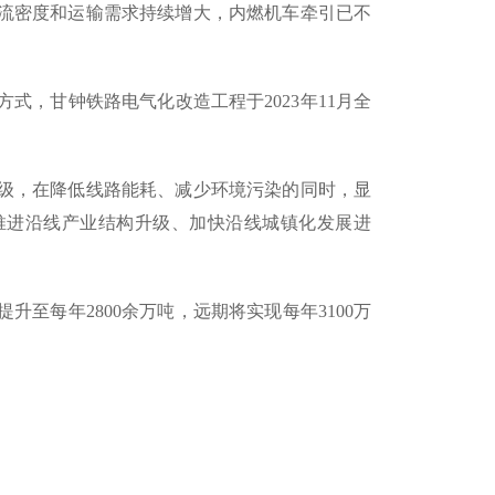
流密度和运输需求持续增大，内燃机车牵引已不
，甘钟铁路电气化改造工程于2023年11月全
级，在降低线路能耗、减少环境污染的同时，显
推进沿线产业结构升级、加快沿线城镇化发展进
升至每年2800余万吨，远期将实现每年3100万