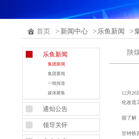
首页
>
新闻中心
>
乐鱼新闻
>
陕
乐鱼新闻
集团新闻
集团要闻
一线报道
12月
媒体聚集
化改造
通知公告
据了解
领导关怀
甘钟铁