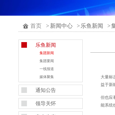
首页
>
新闻中心
>
乐鱼新闻
>
乐鱼新闻
集团新闻
集团要闻
一线报道
大量标
媒体聚集
益于新
通知公告
但也应
领导关怀
能系统