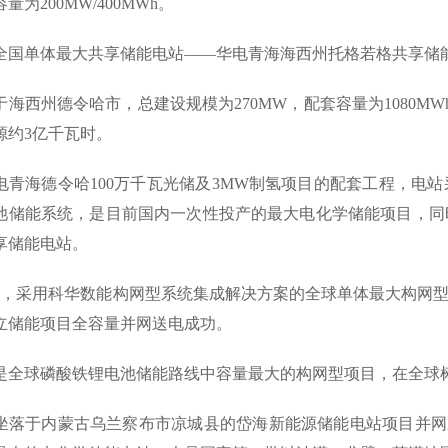
量为200MW/400MWh。
全国单体最大共享储能电站——华电青海海西州托格若格共享储
于海西州德令哈市，总建设规模为270MW，配套容量为1080M
源约3亿千瓦时。
电青海德令哈100万千瓦光储及3MW制氢项目的配套工程，电
池储能系统，是目前国内一次性投产的最大电化学储能项目，同
享储能电站。
7日，采用科华数能构网型系统集成解决方案的全球单体最大构网型独立
立储能项目全容量并网送电成功。
是全球磷酸铁锂电池储能路线中容量最大的构网型项目，在全球
，坐落于内蒙古乌兰察布市凉城县的岱海新能源储能电站项目并网成功