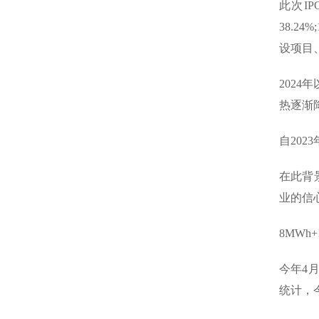
此次I
38.2
设项目
202
热逐渐
自202
在此背
业的信
8MWh
今年4
统计，