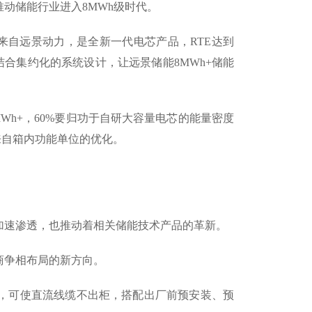
推动储能行业进入8MWh级时代。
芯来自远景动力，是全新一代电芯产品，RTE达到
电芯结合集约化的系统设计，让远景储能8MWh+储能
Wh+，60%要归功于自研大容量电芯的能量密度
来自箱内功能单位的优化。
场加速渗透，也推动着相关储能技术产品的革新。
商争相布局的新方向。
流，可使直流线缆不出柜，搭配出厂前预安装、预