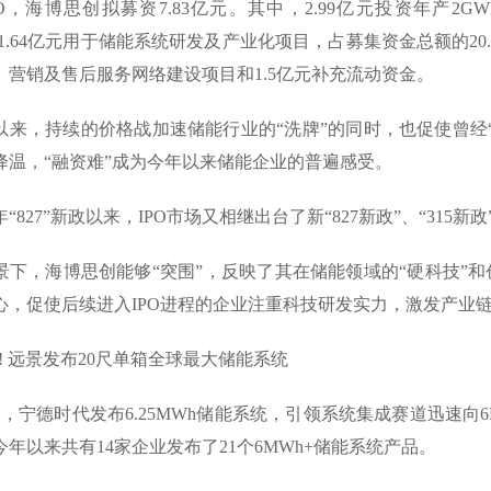
PO，海博思创拟募资7.83亿元。其中，2.99亿元投资年产
4%;1.64亿元用于储能系统研发及产业化项目，占募集资金总额的
、营销及售后服务网络建设项目和1.5亿元补充流动资金。
4年以来，持续的价格战加速储能行业的“洗牌”的同时，也促使曾
降温，“融资难”成为今年以来储能企业的普遍感受。
3年“827”新政以来，IPO市场又相继出台了新“827新政”、“315
景下，海博思创能够“突围”，反映了其在储能领域的“硬科技”
心，促使后续进入IPO进程的企业注重科技研发实力，激发产业
+! 远景发布20尺单箱全球最大储能系统
月，宁德时代发布6.25MWh储能系统，引领系统集成赛道迅速向
今年以来共有14家企业发布了21个6MWh+储能系统产品。