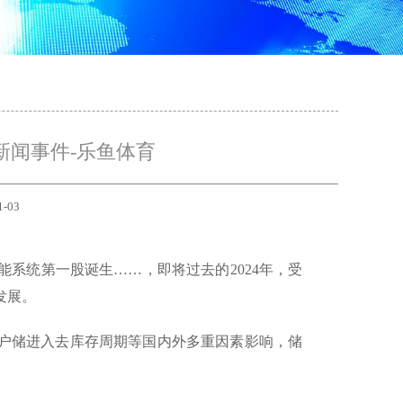
新闻事件-乐鱼体育
1-03
系统第一股诞生……，即将过去的2024年，受
发展。
户储进入去库存周期等国内外多重因素影响，储