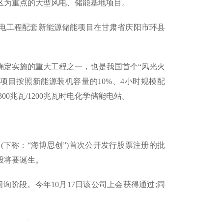
区为重点的大型风电、储能基地项目。
输电工程配套新能源储能项目在甘肃省庆阳市环县
确定实施的重大工程之一，也是我国首个“风光火
项目按照新能源装机容量的10%、4小时规模配
00兆瓦/1200兆瓦时电化学储能电站。
(下称：“海博思创”)首次公开发行股票注册的批
股将要诞生。
入问询阶段。今年10月17日该公司上会获得通过;同