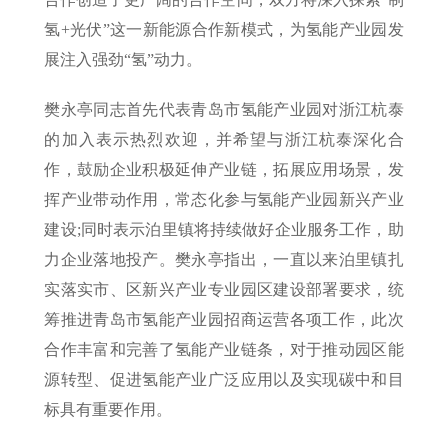
氢+光伏”这一新能源合作新模式，为氢能产业园发
展注入强劲“氢”动力。
樊永亭同志首先代表青岛市氢能产业园对浙江杭泰
的加入表示热烈欢迎，并希望与浙江杭泰深化合
作，鼓励企业积极延伸产业链，拓展应用场景，发
挥产业带动作用，常态化参与氢能产业园新兴产业
建设;同时表示泊里镇将持续做好企业服务工作，助
力企业落地投产。樊永亭指出，一直以来泊里镇扎
实落实市、区新兴产业专业园区建设部署要求，统
筹推进青岛市氢能产业园招商运营各项工作，此次
合作丰富和完善了氢能产业链条，对于推动园区能
源转型、促进氢能产业广泛应用以及实现碳中和目
标具有重要作用。