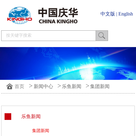
中文版
|
English
>
>
>
首页
新闻中心
乐鱼新闻
集团新闻
乐鱼新闻
集团新闻