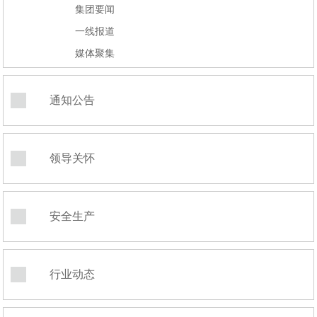
集团要闻
一线报道
媒体聚集
通知公告
领导关怀
安全生产
行业动态