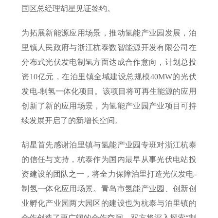
国区总经理胡星见证签约。
为拓展新能源应用场景，推动氢能产业园发展，泊
里镇人民政府与浙江杭泰数智能源开发有限公司在
分布式光伏发电制氢方面达成合作意向，计划总投
资10亿元，在泊里镇全域建设总规模40MW的光伏
发电-制氢一体化项目。该项目将可再生能源的应用
创新了新的应用场景，为氢能产业园产业项目可持
续发展开启了的新增长空间。
胡星首先感谢泊里镇与氢能产业园专班对浙江杭泰
的信任与支持，杭泰作为国内最早从事光伏电站投
资建设的团队之一，将全力保障泊里打造光伏发电-
制氢一体化应用场景。青岛市氢能产业园、创新创
业孵化产业园两大园区的建设也为杭泰与泊里镇的
合作创造了更广阔的合作空间，双方将深入探索“制