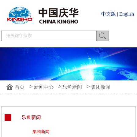
中文版
|
English
>
>
>
首页
新闻中心
乐鱼新闻
集团新闻
乐鱼新闻
集团新闻