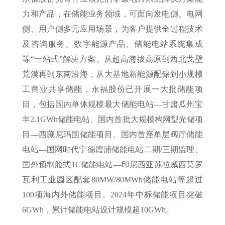
力和产品，在储能业务领域，可面向发电侧、电网
侧、用户侧多元应用场景，为客户提供全过程技术
及咨询服务、数字能源产品、储能电站系统集成
等“一站式”解决方案。从超高海拔高原到西北戈壁
荒漠再到东南沿海，从大基地新能源配储到小规模
工商业共享储能，永福股份已开展一大批储能项
目，包括国内单体规模最大储能电站—甘肃瓜州宝
丰2.1GWh储能电站、国内首批大规模构网型光储项
目—西藏尼玛国储能项目、国内首座单层阀厅储能
电站—国网时代宁德霞浦储能电站二期/三期监理、
国外预制舱式1C储能电站—印尼西亚苏拉威西莫罗
瓦利工业园区配套80MW/80MWh储能电站等超过
100项海内外储能项目。2024年中标储能项目突破
6GWh，累计储能电站设计规模超10GWh。