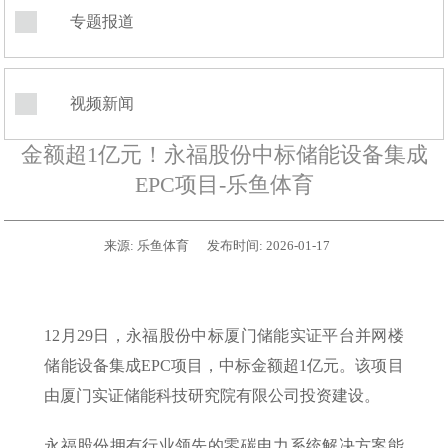
专题报道
视频新闻
金额超1亿元！永福股份中标储能设备集成
EPC项目-乐鱼体育
来源:
乐鱼体育
发布时间:
2026-01-17
12月29日，永福股份中标厦门储能实证平台并网楼
储能设备集成EPC项目，中标金额超1亿元。该项目
由厦门实证储能科技研究院有限公司投资建设。
永福股份拥有行业领先的零碳电力系统解决方案能