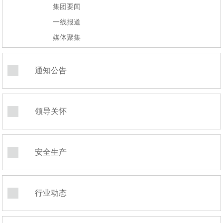
集团要闻
一线报道
媒体聚集
通知公告
领导关怀
安全生产
行业动态