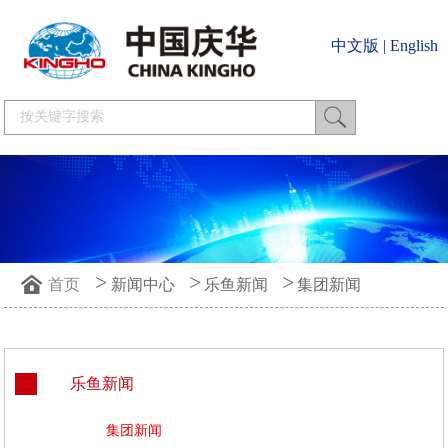
中文版
|
English
>
>
>
首页
新闻中心
乐鱼新闻
集团新闻
乐鱼新闻
集团新闻