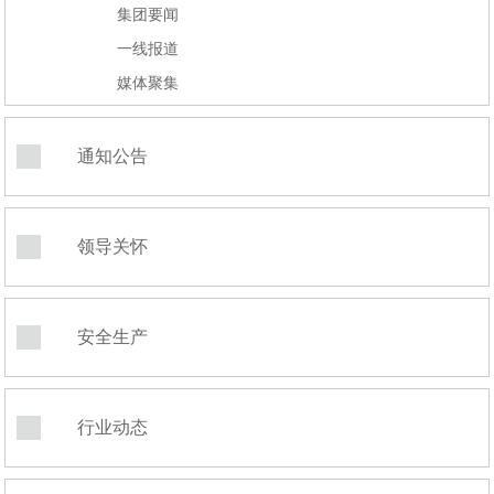
集团要闻
一线报道
媒体聚集
通知公告
领导关怀
安全生产
行业动态