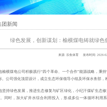
集团新闻
绿色发展，创新谋划：榆横煤电铸就绿色
来源:
乐鱼体育
发布时间:
2026-0
电榆横煤电公司积极践行“四个革命、一个合作”能源战略，秉持
标。公司强化顶层设计，成立生态环保领导小组及环保水务部，构建
电坚持绿色发展，推进生态修复与矿区绿化，小纪汗煤矿生态修复
”。同时，加大矿井水综合利用投入，形成多位一体循环利用系