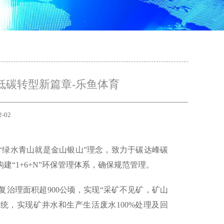
低碳转型新篇章-乐鱼体育
2-02
“绿水青山就是金山银山”理念，致力于碳达峰碳
“1+6+N”环保管理体系，确保规范管理。
治理面积超900公顷，实现“采矿不见矿，矿山
统，实现矿井水和生产生活废水100%处理及回