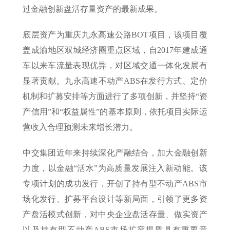
过金融创新盘活存量资产的最新成果。
底层资产为重庆九永高速公路BOT项目，该项目覆
盖成渝地区双城经济圈重点区域，自2017年建成通
车以来车流量表现优异，对区域交通一体化发展有
显著贡献。九永高速不动产ABS在发行方式、定价
机制和扩募安排等方面进行了多项创新，并坚持“资
产信用”和“权益属性”的基本原则，依托项目实际运
营收入合理预测未来增长潜力。
中交集团近年来持续深化产融结合，加大金融创新
力度，以金融“活水”为高质量发展注入新动能。该
专项计划的成功发行，开创了持有型不动产ABS市
场化发行、扩募平台设计等新局面，引领了更多资
产盘活模式创新，对中央企业盘活存量、做实资产
以及持有型不动产ABS市场扩容提质具有重要意