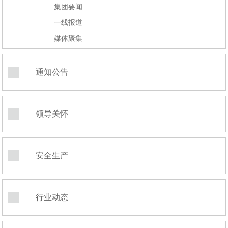
集团要闻
一线报道
媒体聚集
通知公告
领导关怀
安全生产
行业动态