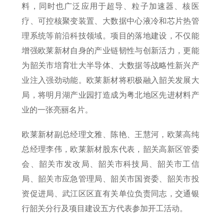
料，同时也广泛应用于超导、粒子加速器、核医
疗、可控核聚变装置、大数据中心液冷和芯片热管
理系统等前沿科技领域。项目的落地建设，不仅能
增强欧莱新材自身的产业链韧性与创新活力，更能
为韶关市培育壮大半导体、大数据等战略性新兴产
业注入强劲动能。欧莱新材将积极融入韶关发展大
局，将明月湖产业园打造成为粤北地区先进材料产
业的一张亮丽名片。
欧莱新材副总经理文雅、陈艳、王慧河，欧莱高纯
总经理李伟，欧莱新材股东代表，韶关高新区管委
会、韶关市发改局、韶关市科技局、韶关市工信
局、韶关市应急管理局、韶关市国资委、韶关市投
资促进局、武江区区直有关单位负责同志，交通银
行韶关分行及项目建设五方代表参加开工活动。