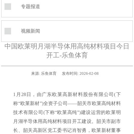
专题报道
视频新闻
中国欧莱明月湖半导体用高纯材料项目今日
开工-乐鱼体育
来源:
乐鱼体育
发布时间:
2026-02-08
1月28日，由广东欧莱高新材料股份有限公司(下
称“欧莱新材”)全资子公司——韶关市欧莱高纯材料
技术有限公司(下称“欧莱高纯”)建设运营的欧莱明
月湖半导体用高纯材料项目开工建设。韶关市副市
长、韶关高新区党工委书记肖智勇，欧莱新材董事