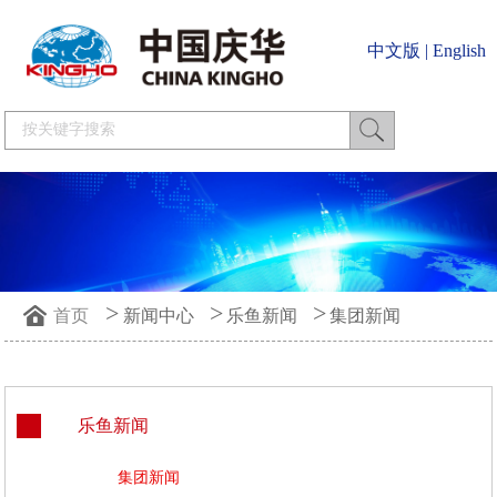
中文版
|
English
>
>
>
首页
新闻中心
乐鱼新闻
集团新闻
乐鱼新闻
集团新闻