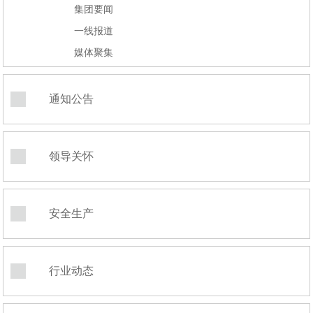
集团要闻
一线报道
媒体聚集
通知公告
领导关怀
安全生产
行业动态