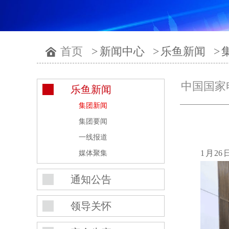
首页
>
新闻中心
>
乐鱼新闻
>
中国国家
乐鱼新闻
集团新闻
集团要闻
一线报道
1月2
媒体聚集
通知公告
领导关怀