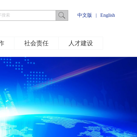
中文版
|
English
作
社会责任
人才建设