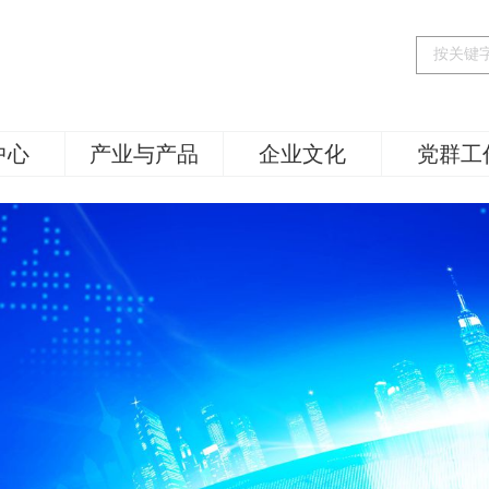
中心
产业与产品
企业文化
党群工