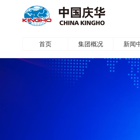
首页
集团概况
新闻