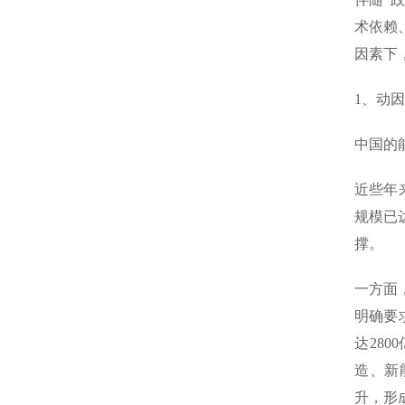
术依赖
因素下
1、动
中国的
近些年
规模已
撑。
一方面
明确要
达28
造、新
升，形