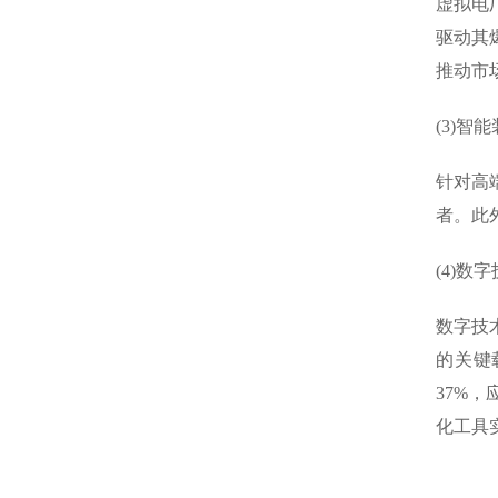
虚拟电
驱动其爆
推动市场
(3)
针对高
者。此
(4)数
数字技术
的关键
37%
化工具