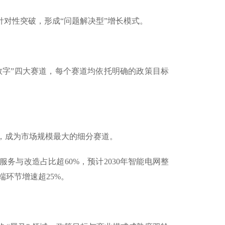
对性突破，形成“问题解决型”增长模式。
数字”四大赛道，每个赛道均依托明确的政策目标
域，成为市场规模最大的细分赛道。
务与改造占比超60%，预计2030年智能电网整
端环节增速超25%。