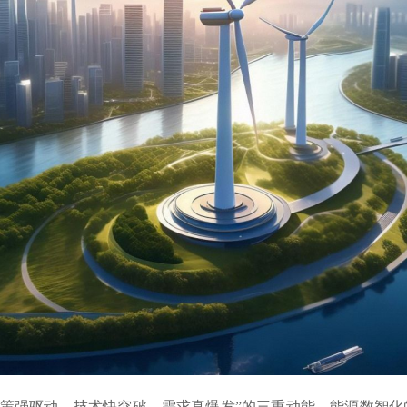
政策强驱动、技术快突破、需求真爆发”的三重动能，能源数智