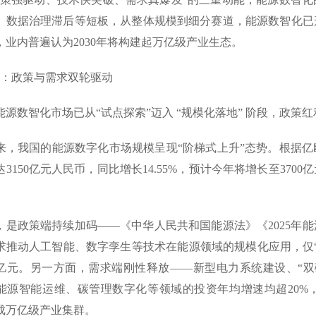
、数据治理滞后等短板，从整体规模到细分赛道，能源数智化已
，业内普遍认为2030年将构建起万亿级产业生态。
因：政策与需求双轮驱动
能源数智化市场已从“试点探索”迈入 “规模化落地” 阶段，政
来，我国的能源数字化市场规模呈现“阶梯式上升”态势。根据亿欧
达3150亿元人民币，同比增长14.55%，预计今年将增长至37
，是政策端持续加码——《中华人民共和国能源法》《2025年
求推动人工智能、数字孪生等技术在能源领域的规模化应用，仅“人工
00亿元。另一方面，需求端刚性释放——新型电力系统建设、“
能源智能运维、碳管理数字化等领域的投资年均增速均超20%，
成万亿级产业集群。