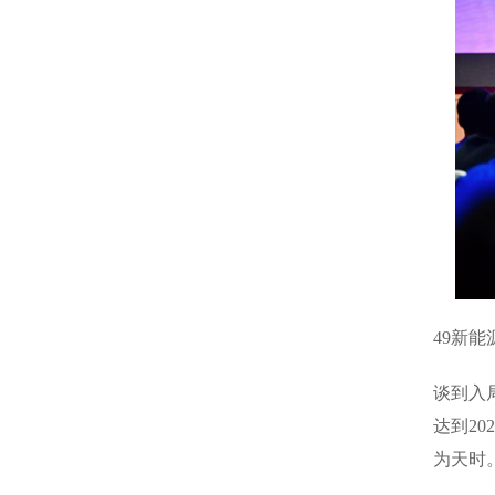
49新
谈到入
达到2
为天时