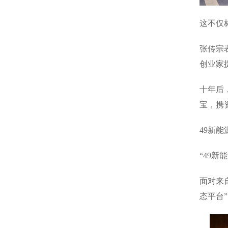
这不仅
张传宗
创业家
十年后
宝，携
49新能
“49新
面对来
态平台