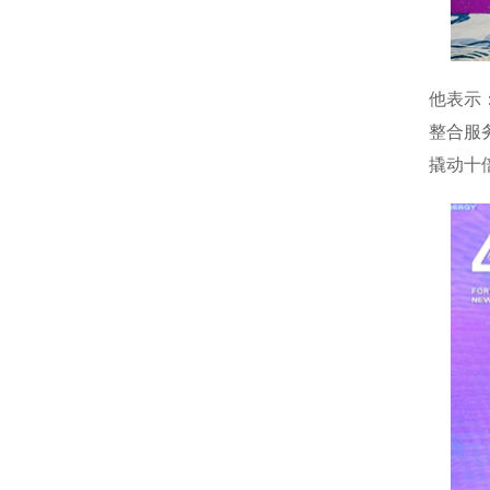
他表示
整合服
撬动十