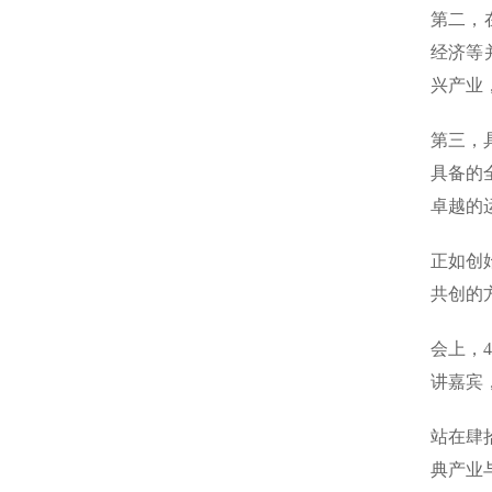
第二，
经济等
兴产业
第三，
具备的
卓越的
正如创
共创的
会上，
讲嘉宾
站在肆
典产业