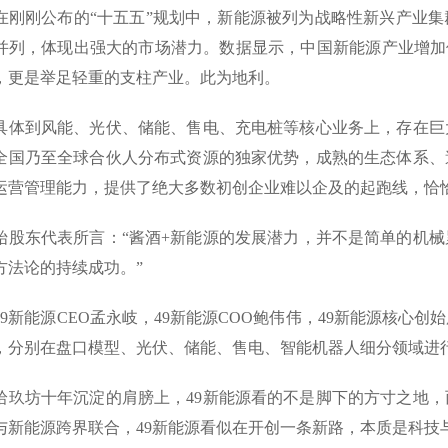
在刚刚公布的“十五五”规划中，新能源被列为战略性新兴产业
并列，体现出强大的市场潜力。数据显示，中国新能源产业增加值
，更是举足轻重的支柱产业。此为地利。
具体到风能、光伏、储能、售电、充电桩等核心业务上，存在巨
全国乃至全球合伙人分布式资源的独家优势，成熟的生态体系、
运营管理能力，提供了绝大多数初创企业难以企及的起跑线，恰
始股东代表所言：“酱酒+新能源的发展潜力，并不是简单的机
方法论的持续成功。”
49新能源CEO孟永岐，49新能源COO鲍伟伟，49新能源核心
，分别在盘口模型、光伏、储能、售电、智能机器人细分领域进
拾玖坊十年沉淀的肩膀上，49新能源看的不是脚下的方寸之地
与新能源跨界联合，49新能源看似在开创一条新路，本质是科技