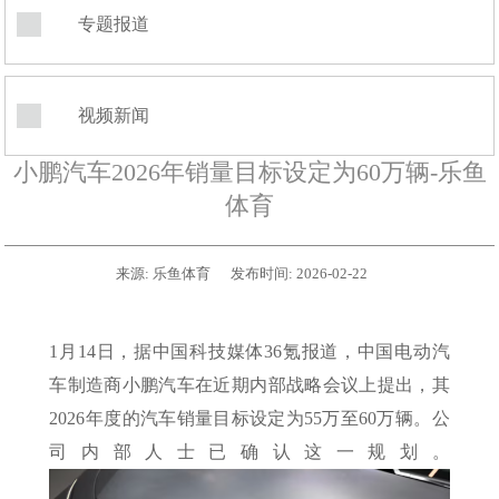
专题报道
视频新闻
小鹏汽车2026年销量目标设定为60万辆-乐鱼
体育
来源:
乐鱼体育
发布时间:
2026-02-22
1月14日，据中国科技媒体36氪报道，中国电动汽
车制造商小鹏汽车在近期内部战略会议上提出，其
2026年度的汽车销量目标设定为55万至60万辆。公
司内部人士已确认这一规划。