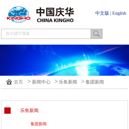
中文版
|
English
>
>
>
首页
新闻中心
乐鱼新闻
集团新闻
乐鱼新闻
集团新闻