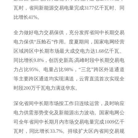
瓦时，省间新能源交易电量完成3177亿千瓦时、同
比增长41%。
全力做好电力交易保供，充分发挥省间中长期交易
电力保供“压舱石”作用。度夏期间，国家电网经营
区域跨区中长期市场最大成交电力达1.68亿千瓦、
同比增长9.8%，创历史新高;高峰时段中长期交易电
力占比95%、电量占比98%，“三北”跨区外送通道
等主要跨区通道均实现满送，云霄直流首次实现全
时段200万千瓦电力满送华东。
深化省间中长期市场按工作日连续运营，及时响应
电力供需形势变化及新能源出力波动。国家电网公
司全年省间中长期月内市场交易电量完成1009亿千
瓦时，同比增长33.7%。持续扩大区内省间交易规