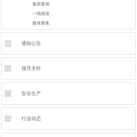
集团要闻
一线报道
媒体聚集
通知公告
领导关怀
安全生产
行业动态