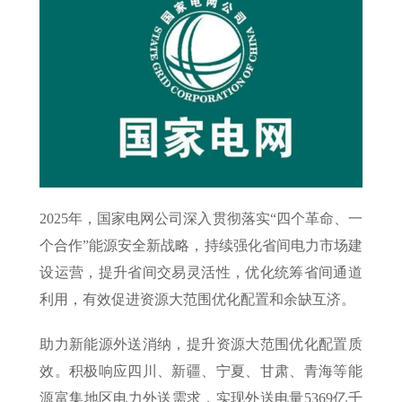
2025年，国家电网公司深入贯彻落实“四个革命、一
个合作”能源安全新战略，持续强化省间电力市场建
设运营，提升省间交易灵活性，优化统筹省间通道
利用，有效促进资源大范围优化配置和余缺互济。
助力新能源外送消纳，提升资源大范围优化配置质
效。积极响应四川、新疆、宁夏、甘肃、青海等能
源富集地区电力外送需求，实现外送电量5369亿千