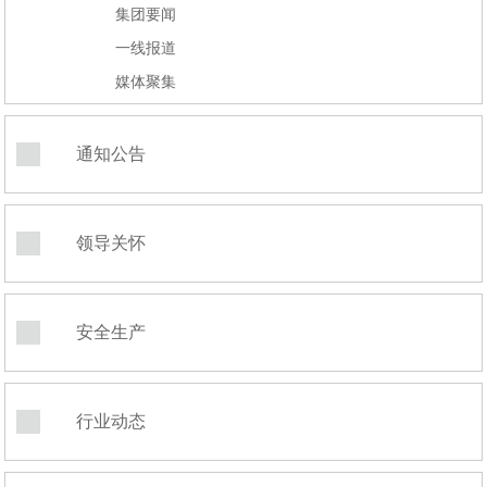
集团要闻
一线报道
媒体聚集
通知公告
领导关怀
安全生产
行业动态