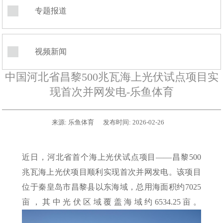
专题报道
视频新闻
中国河北省昌黎500兆瓦海上光伏试点项目实
现首次并网发电-乐鱼体育
来源:
乐鱼体育
发布时间:
2026-02-26
近日，河北省首个海上光伏试点项目——昌黎500
兆瓦海上光伏项目顺利实现首次并网发电。该项目
位于秦皇岛市昌黎县以东海域，总用海面积约7025
亩，其中光伏区域覆盖海域约6534.25亩。