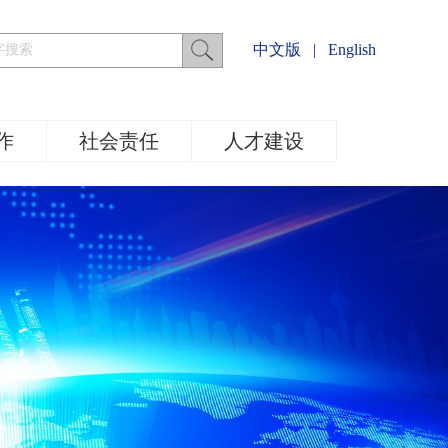
中文版
|
English
作
社会责任
人才建设