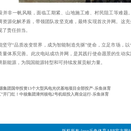
设并非一帆风顺，面临工期紧、山地施工难、村民阻工等难题
调资源化解矛盾，带领团队攻坚克难，最终实现首次并网。这充
现了责任担当。
能坚守“品质改变世界，成为智能制造先驱”使命，立足市场，
质量体系完善。此次电站成功并网，是其践行使命愿景的生动实
耕新能源，为我国能源转型和可持续发展贡献力量。
源集团国华投资13个大型风电光伏基地项目全部投产-乐鱼体育
五”开门红！中核集团漳州核电2号机组投入商业运行-乐鱼体育
版权所有:leyu乐鱼体育APP官方