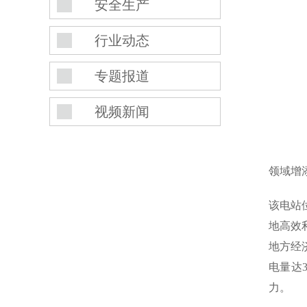
安全生产
行业动态
专题报道
视频新闻
领域增
该电站
地高效
地方经
电量达
力。