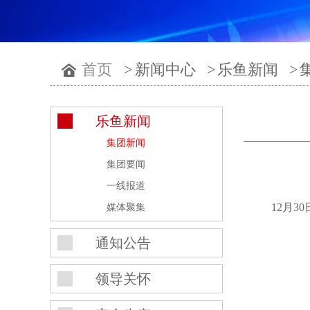
首页
>
新闻中心
>
乐鱼新闻
>
乐鱼新闻
集团新闻
集团要闻
一线报道
12月
媒体聚集
通知公告
领导关怀