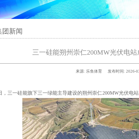
集团新闻
三一硅能朔州崇仁200MW光伏电站
来源:
乐鱼体育
发布时间:
2026-0
30日，三一硅能旗下三一绿能主导建设的朔州崇仁200MW光伏电