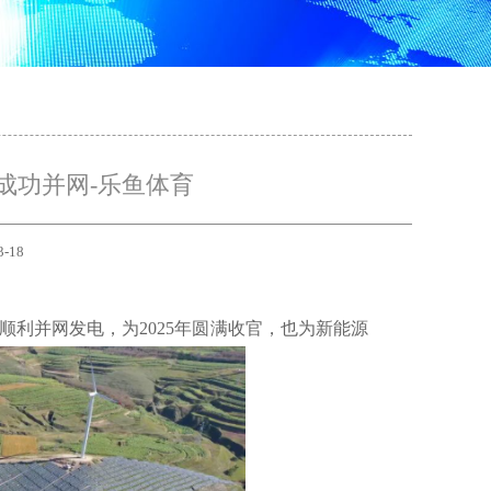
成功并网-乐鱼体育
3-18
站顺利并网发电，为2025年圆满收官，也为新能源