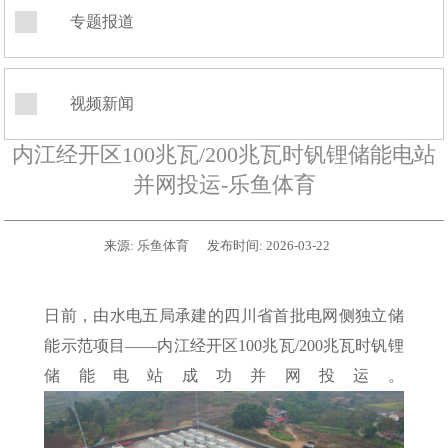
专题报道
视频新闻
内江经开区100兆瓦/200兆瓦时钒锂储能电站
并网投运-乐鱼体育
来源:
乐鱼体育
发布时间:
2026-03-22
日前，由水电五局承建的四川省首批电网侧独立储
能示范项目——内江经开区100兆瓦/200兆瓦时钒锂
储能电站成功并网投运。