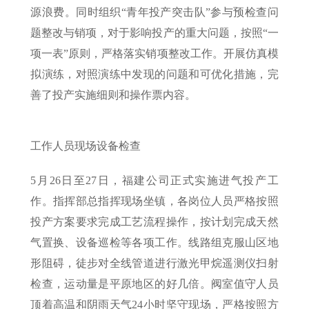
源浪费。同时组织“青年投产突击队”参与预检查问
题整改与销项，对于影响投产的重大问题，按照“一
项一表”原则，严格落实销项整改工作。开展仿真模
拟演练，对照演练中发现的问题和可优化措施，完
善了投产实施细则和操作票内容。
工作人员现场设备检查
5月26日至27日，福建公司正式实施进气投产工
作。指挥部总指挥现场坐镇，各岗位人员严格按照
投产方案要求完成工艺流程操作，按计划完成天然
气置换、设备巡检等各项工作。线路组克服山区地
形阻碍，徒步对全线管道进行激光甲烷遥测仪扫射
检查，运动量是平原地区的好几倍。阀室值守人员
顶着高温和阴雨天气24小时坚守现场，严格按照方