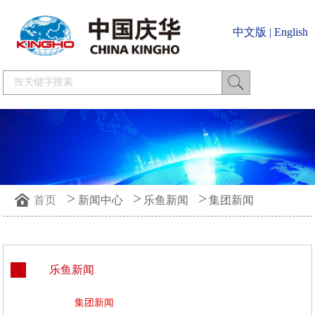
中文版
|
English
>
>
>
首页
新闻中心
乐鱼新闻
集团新闻
乐鱼新闻
集团新闻