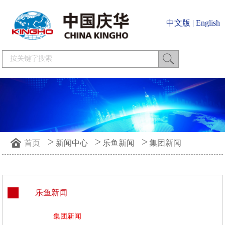
中文版
|
English
>
>
>
首页
新闻中心
乐鱼新闻
集团新闻
乐鱼新闻
集团新闻