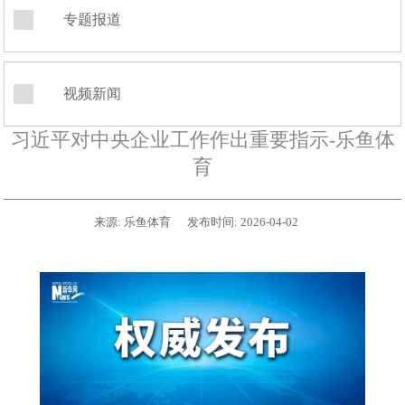
专题报道
视频新闻
习近平对中央企业工作作出重要指示-乐鱼体
育
来源:
乐鱼体育
发布时间:
2026-04-02