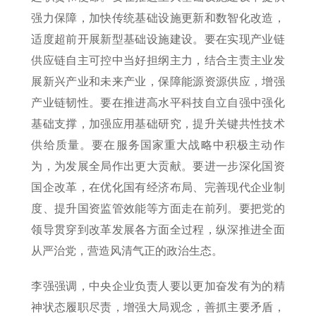
强力保障，加快传统基础设施更新和数智化改造，
适度超前开展新型基础设施建设。要在实现产业链
供应链自主可控中当好担纲主力，结合主责主业发
展新兴产业和未来产业，保障能源资源供应，增强
产业链韧性。要在推进高水平科技自立自强中强化
基础支撑，加强应用基础研究，提升关键共性技术
供给质量。要在服务国家重大战略中积极主动作
为，为发展全局作出更大贡献。要进一步深化国资
国企改革，在优化国有经济布局、完善现代企业制
度、提升国资监管效能等方面走在前列。要把党的
领导贯穿到改革发展各方面全过程，纵深推进全面
从严治党，营造风清气正的政治生态。
李强强调，中央企业负责人要以更加奋发有为的精
神状态履职尽责，增强大局观念，善抓主要矛盾，