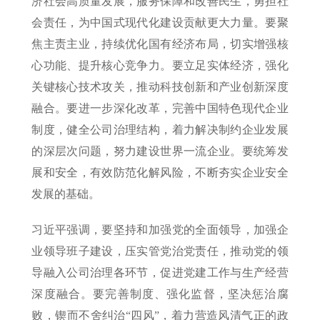
济社会高质量发展，服务保障和改善民生，勇担社
会责任，为中国式现代化建设贡献更大力量。要聚
焦主责主业，持续优化国有经济布局，切实增强核
心功能、提升核心竞争力。要立足实体经济，强化
关键核心技术攻关，推动科技创新和产业创新深度
融合。要进一步深化改革，完善中国特色现代企业
制度，健全公司治理结构，着力解决制约企业发展
的深层次问题，努力建设世界一流企业。要统筹发
展和安全，有效防范化解风险，不断夯实企业安全
发展的基础。
习近平强调，要坚持和加强党的全面领导，加强企
业领导班子建设，压实管党治党责任，推动党的领
导融入公司治理各环节，促进党建工作与生产经营
深度融合。要完善制度、强化监督，坚决惩治腐
败，锲而不舍纠治“四风”，着力营造风清气正的政