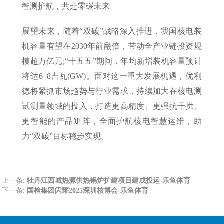
智测护航，共赴零碳未来
展望未来，随着“双碳”战略深入推进，我国核电装
机容量有望在2030年前翻倍，带动全产业链投资规
模超万亿元;“十五五”期间，年均新增装机容量预计
将达6–8吉瓦(GW)。面对这一重大发展机遇，优利
德将紧抓市场趋势与行业需求，持续加大在核电测
试测量领域的投入，打造更高精度、更强抗干扰、
更智能的产品矩阵，全面护航核电智慧运维，助
力“双碳”目标稳步实现。
上一条:
牡丹江西城热源供热锅炉扩建项目建成投运-乐鱼体育
下一条:
国检集团闪耀2025深圳核博会-乐鱼体育