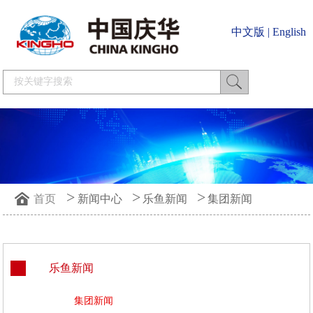
中文版
|
English
>
>
>
首页
新闻中心
乐鱼新闻
集团新闻
乐鱼新闻
集团新闻