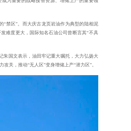
经成为重要的战略接替资源、增储上产的重要领
的“禁区”。而大庆古龙页岩油作为典型的陆相泥
开发难度更大，国际知名石油公司曾断言其“不具
书记朱国文表示，油田牢记重大嘱托，大力弘扬大
力攻关，推动“无人区”变身增储上产“潜力区”。