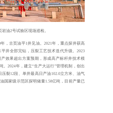
页岩油2号试验区现场巡检。
20年，古页油平1井见油。2021年，重点探井获高
口水平井全部完钻，压裂工艺技术迭代升级。2023
，投产效果超出方案预期，形成高产标杆井技术模
吨。2024年，建立“生产大运行”管理机制，创出
日压裂12段、单井最高日产油102.0立方米、油气
油国家级示范区探明储量1.58亿吨，目前产量已