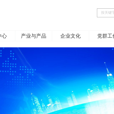
中心
产业与产品
企业文化
党群工