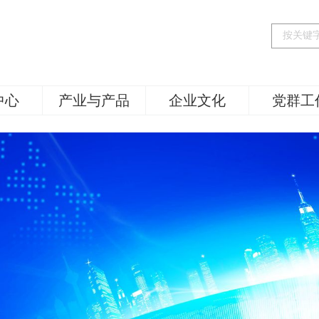
中心
产业与产品
企业文化
党群工