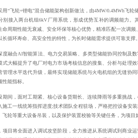
用“飞轮+锂电”混合储能架构创新做法，由4MW/0.4MWh飞轮储
分别接入两台机组6kV厂用系统，形成优势互补的调频能力。
生命周期性能无衰减、安全环保等核心优势，精准匹配一次调频、
以长循环寿命、高安全性的特性，为长时储能需求提供可靠支撑
深度融合AI智能算法、电力交易策略、多类型储能协同控制及
模式大幅提升了电厂对电力市场考核信息的搜集、分析与处理效
营管理水平迭代升级，最终实现储能系统与火电机组的无缝协同
频性能指标。
设期间，面对工期紧、核心设备货期长、连续降雨等多重挑战，
入施工一线统筹指挥进度;技术团队全程驻场，严格把控设备安
、飞轮等重大设备吊装，以及保护装置校验等关键任务，为项目
，项目将全面进入调试攻坚阶段，全力推进从系统调试到商业运