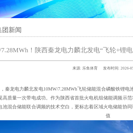
集团新闻
W/7.28MWh！陕西秦龙电力麟北发电“飞轮+
来源:
乐鱼体育
发布时间:
2026-0
日，秦龙电力麟北发电10MW/7.28MWh飞轮储能混合磷酸铁锂
现高质量一次带电成功。作为陕西省首批火电机组储能调频示范
电池混合储能联合调频的技术空白，更标志着区域火电储能协同
价