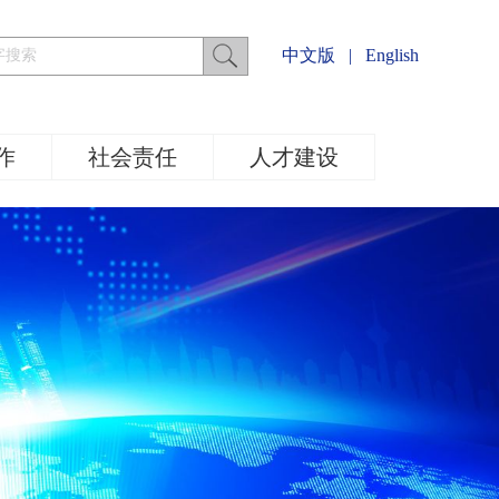
中文版
|
English
作
社会责任
人才建设