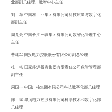
业部副总经理、数智中心主任
刘 革 中国核工业集团有限公司科技质量与数字化
部副主任
周竞亮 中国长江三峡集团有限公司数智化管理中心
主任
曹建军 国投电力控股股份有限公司副总经理
杜 彬 国家能源投资集团有限责任公司数智管理部
副主任
周国丰 中国广核集团有限公司科技数字化部总经理
陈 斌 华润电力控股有限公司科学技术和数字化部
总经理