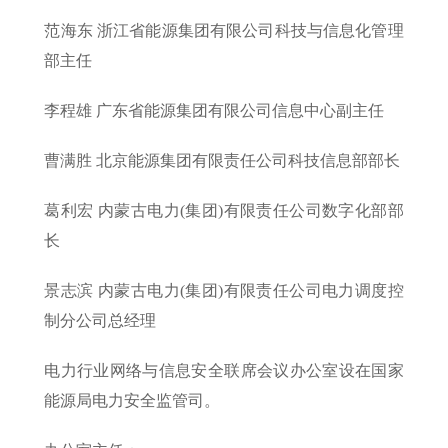
范海东 浙江省能源集团有限公司科技与信息化管理
部主任
李程雄 广东省能源集团有限公司信息中心副主任
曹满胜 北京能源集团有限责任公司科技信息部部长
葛利宏 内蒙古电力(集团)有限责任公司数字化部部
长
景志滨 内蒙古电力(集团)有限责任公司电力调度控
制分公司总经理
电力行业网络与信息安全联席会议办公室设在国家
能源局电力安全监管司。