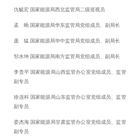
仇毓宏 国家能源局西北监管局二级巡视员
孟 旸 国家能源局华东监管局党组成员、副局长
庞 猛 国家能源局华中监管局党组成员、副局长
邹水坤 国家能源局南方监管局党组成员、副局长
李贵平 国家能源局山西监管办公室党组成员、监管
副专员
徐连科 国家能源局山东监管办公室党组成员、监管
副专员
娄杰海 国家能源局甘肃监管办公室党组成员、监管
副专员