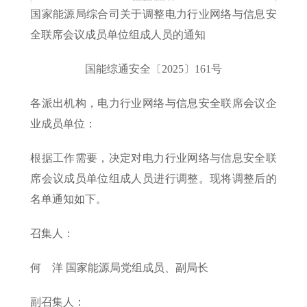
国家能源局综合司关于调整电力行业网络与信息安
全联席会议成员单位组成人员的通知
国能综通安全〔2025〕161号
各派出机构，电力行业网络与信息安全联席会议企
业成员单位：
根据工作需要，决定对电力行业网络与信息安全联
席会议成员单位组成人员进行调整。现将调整后的
名单通知如下。
召集人：
何 洋 国家能源局党组成员、副局长
副召集人：