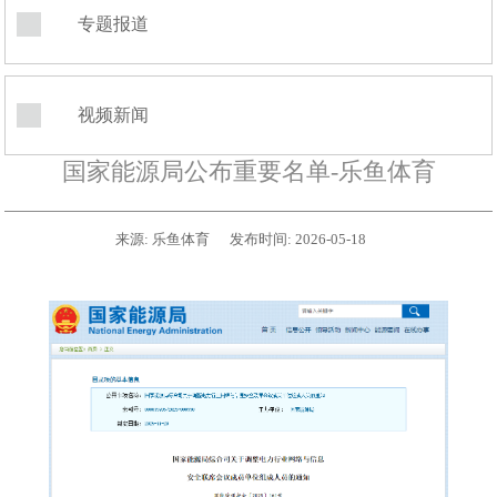
专题报道
视频新闻
国家能源局公布重要名单-乐鱼体育
来源:
乐鱼体育
发布时间:
2026-05-18