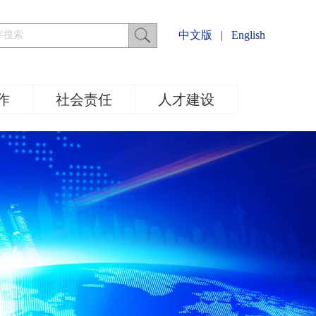
中文版
|
English
作
社会责任
人才建设