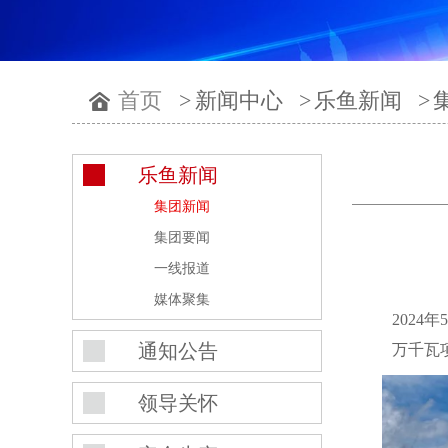
首页
>
新闻中心
>
乐鱼新闻
>
乐鱼新闻
集团新闻
集团要闻
一线报道
媒体聚集
2024
通知公告
万千瓦
领导关怀