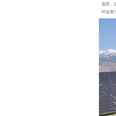
据悉，该
对改善