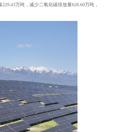
.43万吨，减少二氧化碳排放量626.60万吨，