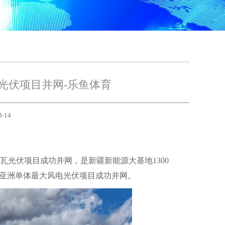
光伏项目并网-乐鱼体育
8-14
万千瓦光伏项目成功并网，是新疆新能源大基地1300
着亚洲单体最大风电光伏项目成功并网。