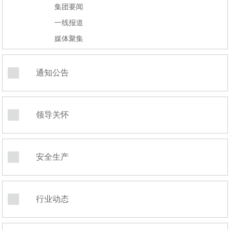
集团要闻
一线报道
媒体聚集
通知公告
领导关怀
安全生产
行业动态