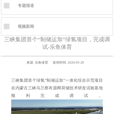
专题报道
视频新闻
三峡集团首个“制储运加”绿氢项目，完成调
试-乐鱼体育
来源:
乐鱼体育
发布时间:
2026-05-28
三峡集团首个绿氢“制储运加”一体化综合示范项目
在内蒙古三峡乌兰察布源网荷储技术研发试验基地
顺利完成调试。