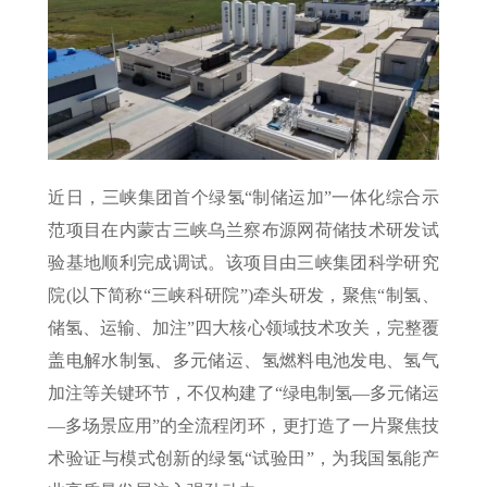
近日，三峡集团首个绿氢“制储运加”一体化综合示
范项目在内蒙古三峡乌兰察布源网荷储技术研发试
验基地顺利完成调试。该项目由三峡集团科学研究
院(以下简称“三峡科研院”)牵头研发，聚焦“制氢、
储氢、运输、加注”四大核心领域技术攻关，完整覆
盖电解水制氢、多元储运、氢燃料电池发电、氢气
加注等关键环节，不仅构建了“绿电制氢—多元储运
—多场景应用”的全流程闭环，更打造了一片聚焦技
术验证与模式创新的绿氢“试验田”，为我国氢能产