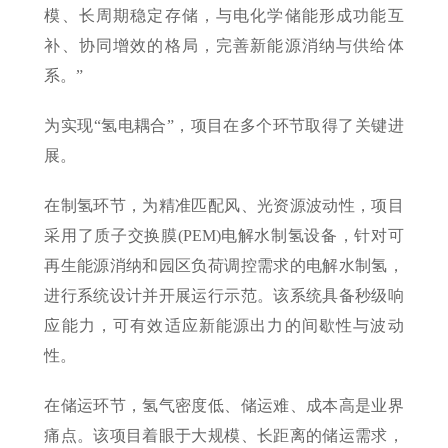
模、长周期稳定存储，与电化学储能形成功能互
补、协同增效的格局，完善新能源消纳与供给体
系。”
为实现“氢电耦合”，项目在多个环节取得了关键进
展。
在制氢环节，为精准匹配风、光资源波动性，项目
采用了质子交换膜(PEM)电解水制氢设备，针对可
再生能源消纳和园区负荷调控需求的电解水制氢，
进行系统设计并开展运行示范。该系统具备秒级响
应能力，可有效适应新能源出力的间歇性与波动
性。
在储运环节，氢气密度低、储运难、成本高是业界
痛点。该项目着眼于大规模、长距离的储运需求，