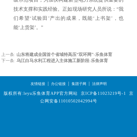
技术支撑和实践经验。正如现场研究人员所说：“我
们希望‘试验田’产出的成果，既能‘上书架’，也
能‘上货架’。”
上一条:
山东将建成全国首个省域特高压“双环网”-乐鱼体育
下一条:
乌江白马水利工程进入主体施工新阶段-乐鱼体育
|
|
|
友情链接
办公链接
集团子网
法律声明
版权所有:leyu乐鱼体育APP官方网站
京ICP备11023219号-1
京
公网安备11010502042994号