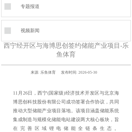
专题报道
视频新闻
西宁经开区与海博思创签约储能产业项目-乐
鱼体育
来源:
乐鱼体育
发布时间:
2026-05-30
11月26日，西宁(国家级)经济技术开发区与北京海
博思创科技股份有限公司成功签署合作协议，共同
推动大型储能产业项目落地。该项目涵盖储能系统
集成制造与规模化储能电站建设两大核心板块，旨
在完善区域锂电储能全链条生态。